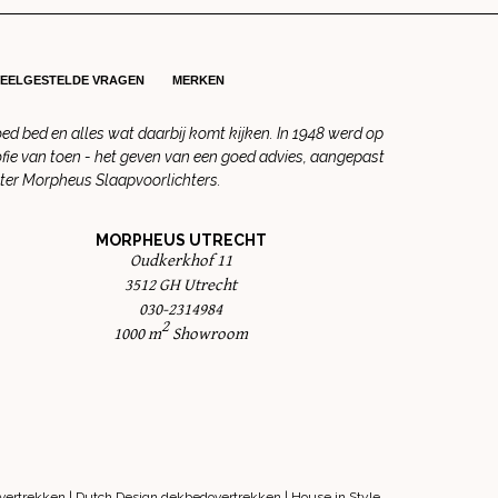
VEELGESTELDE VRAGEN
MERKEN
 bed en alles wat daarbij komt kijken. In 1948 werd op
fie van toen - het geven van een goed advies, aangepast
hter Morpheus Slaapvoorlichters.
MORPHEUS UTRECHT
Oudkerkhof 11
3512 GH Utrecht
030-2314984
2
1000 m
Showroom
vertrekken
|
Dutch Design dekbedovertrekken
|
House in Style