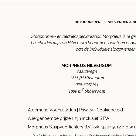
RETOURNEREN
VERZENDEN & 
Slaapkamer- en beddenspeciaalzaak Morpheus is al gene
bescheiden wijze in Hilversum begonnen, ook toen al on
aan de individuele slaapwensen 
MORPHEUS HILVERSUM
Vaartweg 4
1211 JH Hilversum
035-6247194
2
1000 m
Showroom
Algemene Voorwaarden
|
Privacy
|
Cookiebeleid
Alle genoemde prijzen zijn inclusief BTW
Morpheus Slaapvoorlichters B.V. kvk- 32045012 / b
Pip Dekbedovertrekken
|
Essenza Dekbedovertrekken
|
Vandy