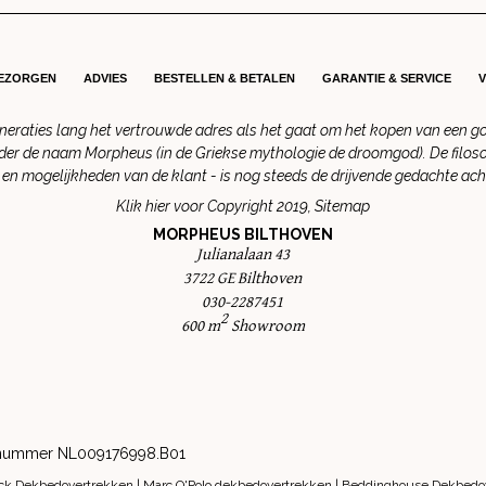
BEZORGEN
ADVIES
BESTELLEN & BETALEN
GARANTIE & SERVICE
raties lang het vertrouwde adres als het gaat om het kopen van een goed
der de naam Morpheus (in de Griekse mythologie de droomgod). De filoso
en mogelijkheden van de klant - is nog steeds de drijvende gedachte ac
Klik hier voor
Copyright 2019
,
Sitemap
MORPHEUS BILTHOVEN
Julianalaan 43
3722 GE Bilthoven
030-2287451
2
600 m
Showroom
tw nummer NL009176998.B01
ck Dekbedovertrekken
|
Marc O'Polo dekbedovertrekken
|
Beddinghouse Dekbedo