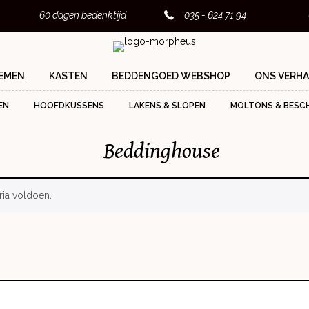
60 dagen bedenktijd
035 - 624 71 94
EMEN
KASTEN
BEDDENGOED WEBSHOP
ONS VERHA
EN
HOOFDKUSSENS
LAKENS & SLOPEN
MOLTONS & BESC
Beddinghouse
ia voldoen.