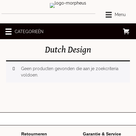
Ga
naar
Menu
de
inhoud
CATEGORIEËN
Dutch Design
Geen producten gevonden die aan je zoekcriteria
voldoen.
Retourneren
Garantie & Service