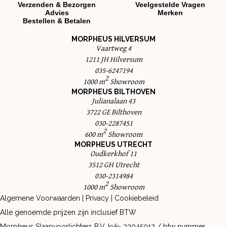
Verzenden & Bezorgen
Veelgestelde Vragen
Advies
Merken
Bestellen & Betalen
MORPHEUS HILVERSUM
Vaartweg 4
1211 JH Hilversum
035-6247194
2
1000 m
Showroom
MORPHEUS BILTHOVEN
Julianalaan 43
3722 GE Bilthoven
030-2287451
2
600 m
Showroom
MORPHEUS UTRECHT
Oudkerkhof 11
3512 GH Utrecht
030-2314984
2
1000 m
Showroom
Algemene Voorwaarden
|
Privacy
|
Cookiebeleid
Alle genoemde prijzen zijn inclusief BTW
Morpheus Slaapvoorlichters B.V. kvk- 32045012 / btw nummer